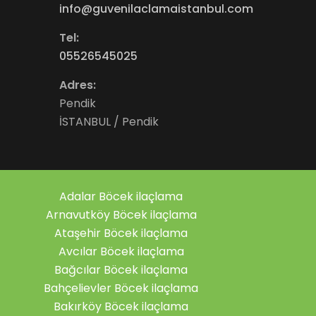
info@guvenilaclamaistanbul.com
Tel:
05526545025
Adres:
Pendik
İSTANBUL / Pendik
Adalar Böcek ilaçlama
Arnavutköy Böcek ilaçlama
Ataşehir Böcek ilaçlama
Avcılar Böcek ilaçlama
Bağcılar Böcek ilaçlama
Bahçelievler Böcek ilaçlama
Bakırköy Böcek ilaçlama