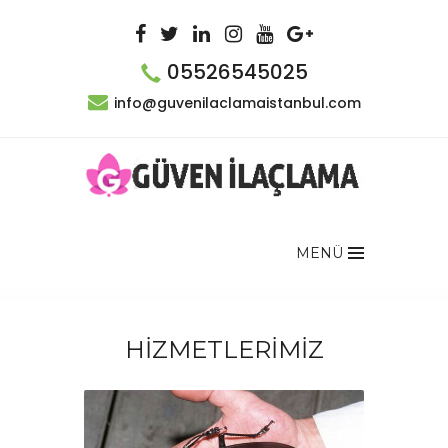
05526545025
info@guvenilaclamaistanbul.com
MENÜ
HİZMETLERİMİZ